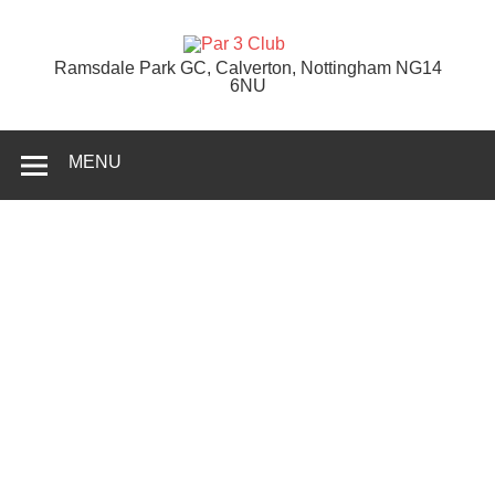
Skip
to
content
Par 3 Club
Ramsdale Park GC, Calverton, Nottingham NG14
6NU
MENU