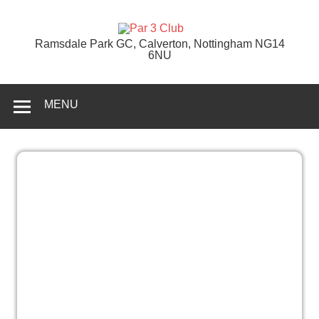
Skip
to
content
Par 3 Club
Ramsdale Park GC, Calverton, Nottingham NG14
6NU
MENU